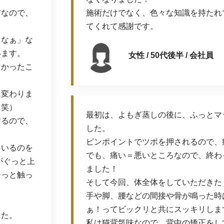
方なので、
施術だけでなく、色々な知識を持たれ
てくれて感謝です。
るなぁ」な
います。
女性 / 50代後半 / 会社員
なかったこ
に変わりま
（笑）
最初は、よもぎ蒸しの後に、ふっとマ
するので、
した。
ピンポイントでツボを押されるので、
ているのを
でも、痛い＝悪いところなので、終わ
がぐっと上
ました！
ーっと触っ
そして今回、体全体をしていただきた
手や脚、腰などの間接や骨が鳴った時
ぁ！ってビックリと共にスッキリしま
した。
私は猫背気味なので、背中の矯正をし