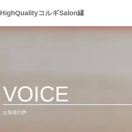
HighQualityコルギSalon縁
コ
ン
テ
ン
ツ
へ
ス
キ
ッ
VOICE
プ
お客様の声