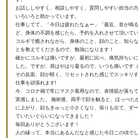
お話ししやすく、相談しやすく、質問しやすい担当の
いろいろと助かっています。
仕事してて、「今日は疲れたなぁー」「最近、首が鳴
ど、身体の不調を感じたら、予約を入れさせて頂いて
コルギで癒されながら、身体のこと、顔のこと、知ら
とを教えてくださるので、勉強になります！
確かにコルギは痛いですが、最初に比べ、痛気持ちい
した。ですが、肩はやはり凝るので、いつも痛いです
その反面、顔が軽く、リセットされた感じでスッキリ
仕事を頑張れます!
今、コロナ禍で常にマスク着用なので、表情筋が落ち
実感しました。 施術後、両手で顔を触ると、ほっぺた
に上がり、顔もきゅっと小さくなり、張りも出て、ず
ていたいぐらいになってきました！
毎回ありがとうございます！
人の縁って、本当にあるんだなと感じた今日この頃で